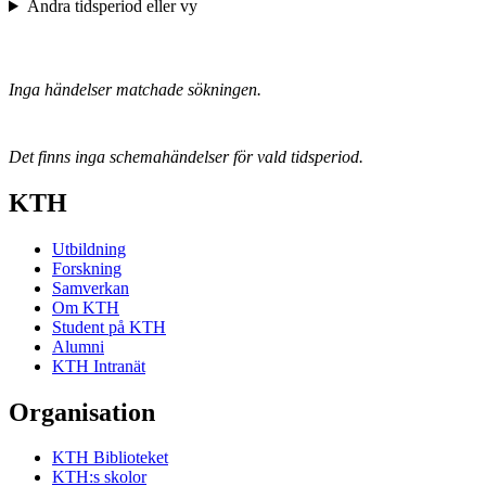
Ändra tidsperiod eller vy
Inga händelser matchade sökningen.
Det finns inga schemahändelser för vald tidsperiod.
KTH
Utbildning
Forskning
Samverkan
Om KTH
Student på KTH
Alumni
KTH Intranät
Organisation
KTH Biblioteket
KTH:s skolor