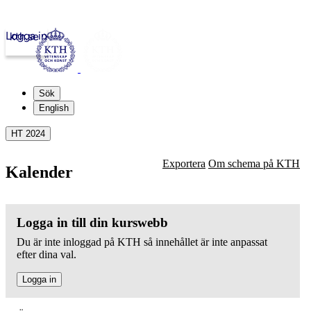
Logga in
kth.se
Sök
English
HT 2024
Exportera
Om schema på KTH
Kalender
Logga in till din kurswebb
Du är inte inloggad på KTH så innehållet är inte anpassat
efter dina val.
Logga in