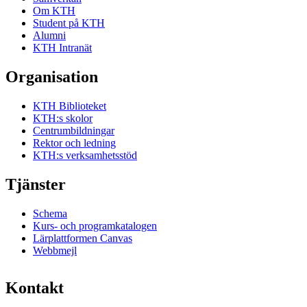
Om KTH
Student på KTH
Alumni
KTH Intranät
Organisation
KTH Biblioteket
KTH:s skolor
Centrumbildningar
Rektor och ledning
KTH:s verksamhetsstöd
Tjänster
Schema
Kurs- och programkatalogen
Lärplattformen Canvas
Webbmejl
Kontakt