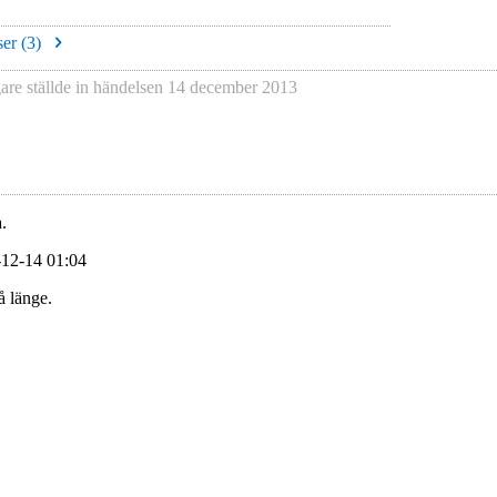
er (
3
)
gare
ställde in händelsen
14 december 2013
.
-12-14 01:04
å länge.