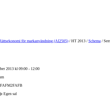
Rättsekonomi för markanvändning (AI2505)
/
HT 2013
/
Schema
/
Semi
ber 2013 kl 09:00 - 12:00
ium
TFAFM2FAFB
):
Egen sal