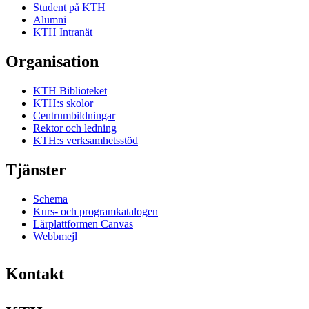
Student på KTH
Alumni
KTH Intranät
Organisation
KTH Biblioteket
KTH:s skolor
Centrumbildningar
Rektor och ledning
KTH:s verksamhetsstöd
Tjänster
Schema
Kurs- och programkatalogen
Lärplattformen Canvas
Webbmejl
Kontakt