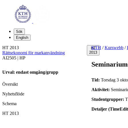
Sök
English
HT 2013
KTH
/
Kurswebb
/
HT
Rättsekonomi för markanvändning
2013
AI2505 | HP
Seminarium
Urval: endast omgång/grupp
Tid:
Torsdag 3 okto
Översikt
Aktivitet:
Seminar
Nyhetsflöde
Studentgrupper:
Schema
Detaljer (TimeEdit
HT 2013