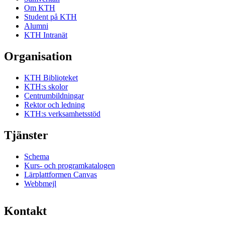
Om KTH
Student på KTH
Alumni
KTH Intranät
Organisation
KTH Biblioteket
KTH:s skolor
Centrumbildningar
Rektor och ledning
KTH:s verksamhetsstöd
Tjänster
Schema
Kurs- och programkatalogen
Lärplattformen Canvas
Webbmejl
Kontakt