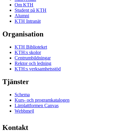
Om KTH
Student på KTH
Alumni
KTH Intranät
Organisation
KTH Biblioteket
KTH:s skolor
Centrumbildningar
Rektor och ledning
KTH:s verksamhetsstöd
Tjänster
Schema
Kurs- och programkatalogen
Lärplattformen Canvas
Webbmejl
Kontakt