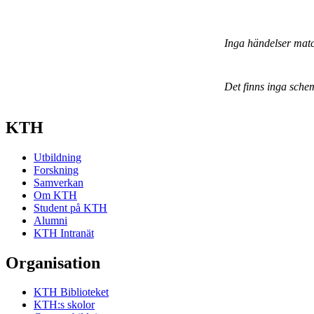
Inga händelser mat
Det finns inga sche
KTH
Utbildning
Forskning
Samverkan
Om KTH
Student på KTH
Alumni
KTH Intranät
Organisation
KTH Biblioteket
KTH:s skolor