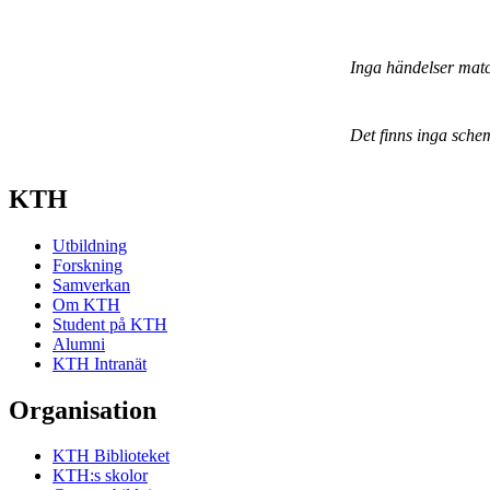
Inga händelser mat
Det finns inga sche
KTH
Utbildning
Forskning
Samverkan
Om KTH
Student på KTH
Alumni
KTH Intranät
Organisation
KTH Biblioteket
KTH:s skolor