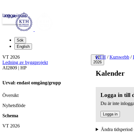
Logga in
kth.se
Sök
English
VT 2026
KTH
/
Kurswebb
/
VT
Ledning av byggprojekt
2026
AI2809 | HP
Kalender
Urval: endast omgång/grupp
Logga in till
Översikt
Du är inte inlogga
Nyhetsflöde
Logga in
Schema
VT 2026
Ändra tidsperiod 