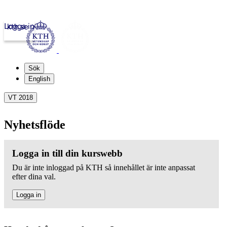
Logga in
kth.se
Sök
English
VT 2018
Nyhetsflöde
Logga in till din kurswebb
Du är inte inloggad på KTH så innehållet är inte anpassat
efter dina val.
Logga in