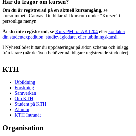
Har du frågor om kursen?
Om du är registrerad på en aktuell kursomgång
, se
kursrummet i Canvas. Du hittar rätt kursrum under "Kurser" i
personliga menyn.
Är du inte registrerad
, se
Kurs-PM för AK1204
eller
kontakta
din studentexpedition, studievägledare, eller utbilningskansli
.
I Nyhetsflödet hittar du uppdateringar på sidor, schema och inlägg
från lärare (när de även behöver nå tidigare registrerade studenter).
KTH
Utbildning
Forskning
Samverkan
Om KTH
Student på KTH
Alumni
KTH Intranät
Organisation