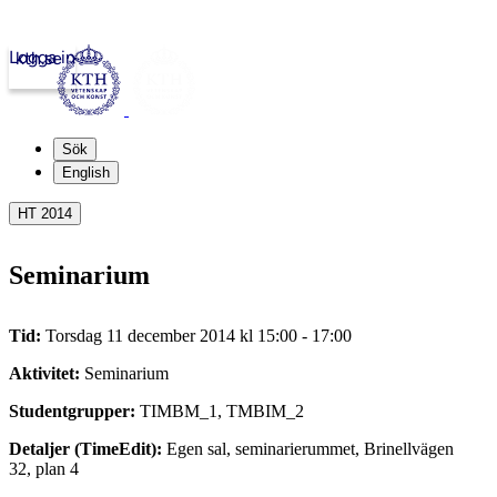
Logga in
kth.se
Sök
English
HT 2014
Seminarium
Tid:
Torsdag 11 december 2014 kl 15:00 - 17:00
Aktivitet:
Seminarium
Studentgrupper:
TIMBM_1, TMBIM_2
Detaljer (TimeEdit):
Egen sal, seminarierummet, Brinellvägen
32, plan 4