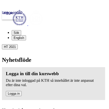
Logga in
kth.se
Sök
English
HT 2021
Nyhetsflöde
Logga in till din kurswebb
Du är inte inloggad på KTH så innehållet är inte anpassat
efter dina val.
Logga in