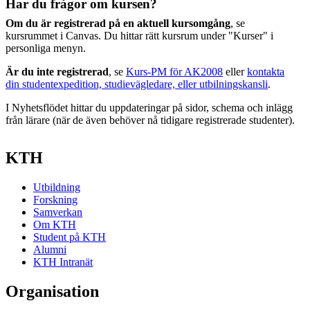
Har du frågor om kursen?
Om du är registrerad på en aktuell kursomgång
, se
kursrummet i Canvas. Du hittar rätt kursrum under "Kurser" i
personliga menyn.
Är du inte registrerad
, se
Kurs-PM för AK2008
eller
kontakta
din studentexpedition, studievägledare, eller utbilningskansli
.
I Nyhetsflödet hittar du uppdateringar på sidor, schema och inlägg
från lärare (när de även behöver nå tidigare registrerade studenter).
KTH
Utbildning
Forskning
Samverkan
Om KTH
Student på KTH
Alumni
KTH Intranät
Organisation