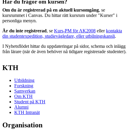
Har du frågor om kursen?
Om du är registrerad på en aktuell kursomgång
, se
kursrummet i Canvas. Du hittar rätt kursrum under "Kurser" i
personliga menyn.
Är du inte registrerad
, se
Kurs-PM för AK2008
eller
kontakta
din studentexpedition, studievägledare, eller utbilningskansli
.
I Nyhetsflödet hittar du uppdateringar på sidor, schema och inlägg
från lärare (när de även behöver nå tidigare registrerade studenter).
KTH
Utbildning
Forskning
Samverkan
Om KTH
Student på KTH
Alumni
KTH Intranät
Organisation