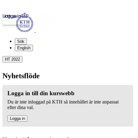
Logga in
kth.se
Sök
English
HT 2022
Nyhetsflöde
Logga in till din kurswebb
Du är inte inloggad på KTH så innehållet är inte anpassat
efter dina val.
Logga in