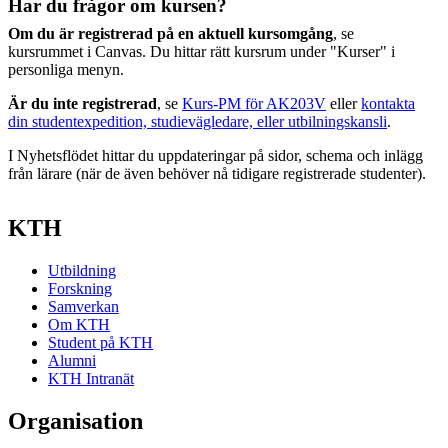
Har du frågor om kursen?
Om du är registrerad på en aktuell kursomgång
, se
kursrummet i Canvas. Du hittar rätt kursrum under "Kurser" i
personliga menyn.
Är du inte registrerad
, se
Kurs-PM för AK203V
eller
kontakta
din studentexpedition, studievägledare, eller utbilningskansli
.
I Nyhetsflödet hittar du uppdateringar på sidor, schema och inlägg
från lärare (när de även behöver nå tidigare registrerade studenter).
KTH
Utbildning
Forskning
Samverkan
Om KTH
Student på KTH
Alumni
KTH Intranät
Organisation