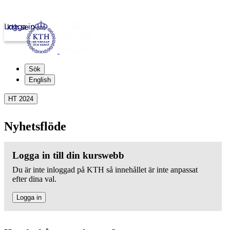
Logga in
kth.se
Sök
English
HT 2024
Nyhetsflöde
Logga in till din kurswebb
Du är inte inloggad på KTH så innehållet är inte anpassat
efter dina val.
Logga in