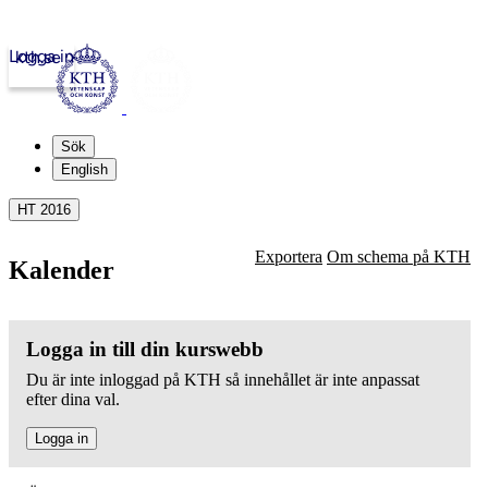
Logga in
kth.se
Sök
English
HT 2016
Exportera
Om schema på KTH
Kalender
Logga in till din kurswebb
Du är inte inloggad på KTH så innehållet är inte anpassat
efter dina val.
Logga in