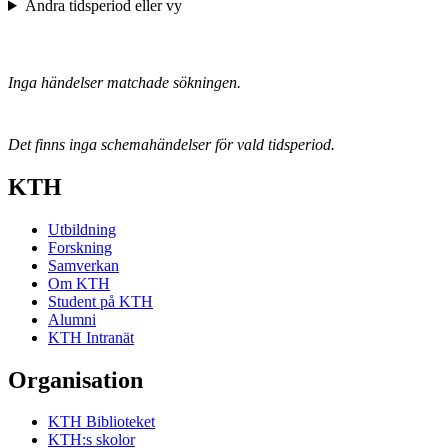
Ändra tidsperiod eller vy
Inga händelser matchade sökningen.
Det finns inga schemahändelser för vald tidsperiod.
KTH
Utbildning
Forskning
Samverkan
Om KTH
Student på KTH
Alumni
KTH Intranät
Organisation
KTH Biblioteket
KTH:s skolor