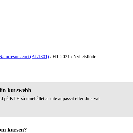
Naturresursteori (AL1301)
/
HT 2021
/
Nyhetsflöde
 din kurswebb
d på KTH så innehållet är inte anpassat efter dina val.
om kursen?