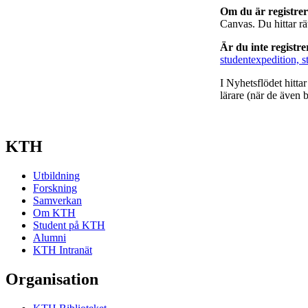
Om du är registre
Canvas. Du hittar r
Är du inte registr
studentexpedition, s
I Nyhetsflödet hitta
lärare (när de även b
KTH
Utbildning
Forskning
Samverkan
Om KTH
Student på KTH
Alumni
KTH Intranät
Organisation