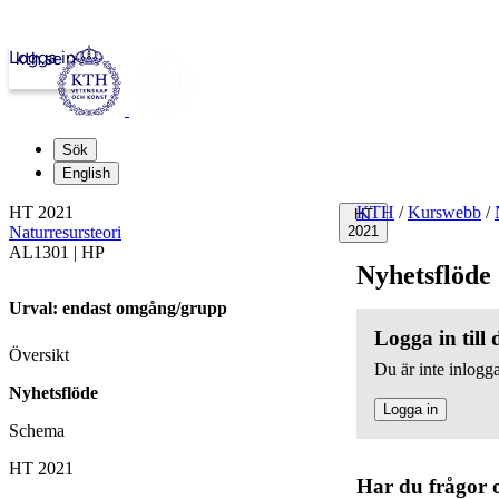
Logga in
kth.se
Sök
English
HT 2021
KTH
/
Kurswebb
/
HT
Naturresursteori
2021
AL1301 | HP
Nyhetsflöde
Urval: endast omgång/grupp
Logga in till
Översikt
Du är inte inlogga
Nyhetsflöde
Logga in
Schema
HT 2021
Har du frågor 