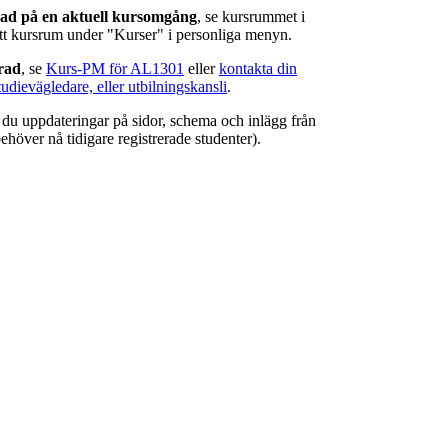
rad på en aktuell kursomgång
, se kursrummet i
ätt kursrum under "Kurser" i personliga menyn.
erad
, se
Kurs-PM för AL1301
eller
kontakta din
tudievägledare, eller utbilningskansli
.
r du uppdateringar på sidor, schema och inlägg från
ehöver nå tidigare registrerade studenter).