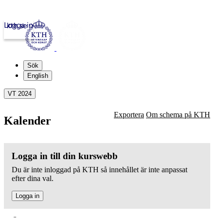
Logga in
kth.se
Sök
English
VT 2024
Exportera
Om schema på KTH
Kalender
Logga in till din kurswebb
Du är inte inloggad på KTH så innehållet är inte anpassat
efter dina val.
Logga in