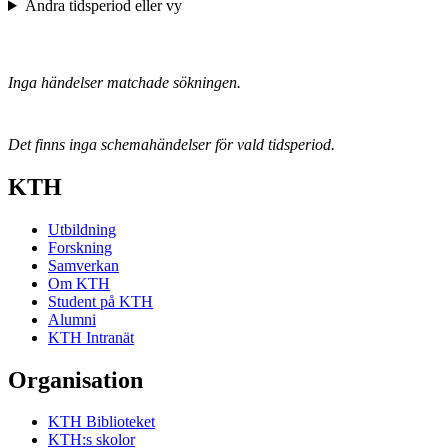
Ändra tidsperiod eller vy
Inga händelser matchade sökningen.
Det finns inga schemahändelser för vald tidsperiod.
KTH
Utbildning
Forskning
Samverkan
Om KTH
Student på KTH
Alumni
KTH Intranät
Organisation
KTH Biblioteket
KTH:s skolor