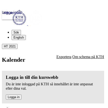
Logga in
kth.se
Sök
English
HT 2021
Exportera
Om schema på KTH
Kalender
Logga in till din kurswebb
Du är inte inloggad på KTH så innehållet är inte anpassat
efter dina val.
Logga in