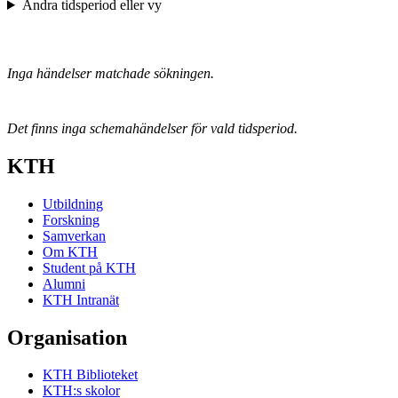
Ändra tidsperiod eller vy
Inga händelser matchade sökningen.
Det finns inga schemahändelser för vald tidsperiod.
KTH
Utbildning
Forskning
Samverkan
Om KTH
Student på KTH
Alumni
KTH Intranät
Organisation
KTH Biblioteket
KTH:s skolor