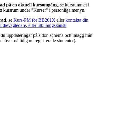
rad på en aktuell kursomgång
, se kursrummet i
ätt kursrum under "Kurser" i personliga menyn.
erad
, se
Kurs-PM för BB201X
eller
kontakta din
tudievägledare, eller utbilningskansli
.
r du uppdateringar på sidor, schema och inlägg från
ehöver nå tidigare registrerade studenter).