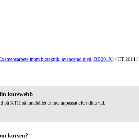
Examensarbete inom bioteknik, avancerad nivå (BB201X)
/
HT 2014
/
 din kurswebb
d på KTH så innehållet är inte anpassat efter dina val.
om kursen?