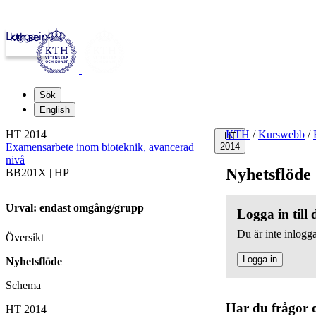
Logga in
kth.se
Sök
English
HT 2014
KTH
/
Kurswebb
/
HT
Examensarbete inom bioteknik, avancerad
2014
nivå
Nyhetsflöde
BB201X | HP
Urval: endast omgång/grupp
Logga in till
Du är inte inlogga
Översikt
Logga in
Nyhetsflöde
Schema
Har du frågor 
HT 2014