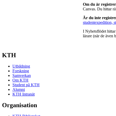
Om du är registre
Canvas. Du hittar r
Är du inte registr
studentexpedition, s
I Nyhetsflödet hitta
lärare (när de även b
KTH
Utbildning
Forskning
Samverkan
Om KTH
Student på KTH
Alumni
KTH Intranät
Organisation