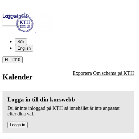
Logga in
kth.se
Sök
English
HT 2010
Exportera
Om schema på KTH
Kalender
Logga in till din kurswebb
Du är inte inloggad på KTH så innehållet är inte anpassat
efter dina val.
Logga in