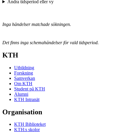
Ändra tidsperiod eller vy
Inga händelser matchade sökningen.
Det finns inga schemahändelser för vald tidsperiod.
KTH
Utbildning
Forskning
Samverkan
Om KTH
Student på KTH
Alumni
KTH Intranät
Organisation
KTH Biblioteket
KTH:s skolor