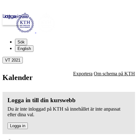
Logga in
kth.se
Sök
English
VT 2021
Exportera
Om schema på KTH
Kalender
Logga in till din kurswebb
Du är inte inloggad på KTH så innehållet är inte anpassat
efter dina val.
Logga in