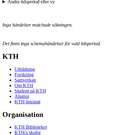
Ändra tidsperiod eller vy
Inga händelser matchade sökningen.
Det finns inga schemahändelser för vald tidsperiod.
KTH
Utbildning
Forskning
Samverkan
Om KTH
Student på KTH
Alumni
KTH Intranät
Organisation
KTH Biblioteket
KTH:s skolor