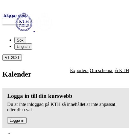
Logga in
kth.se
Sök
English
VT 2021
Exportera
Om schema på KTH
Kalender
Logga in till din kurswebb
Du är inte inloggad på KTH så innehållet är inte anpassat
efter dina val.
Logga in