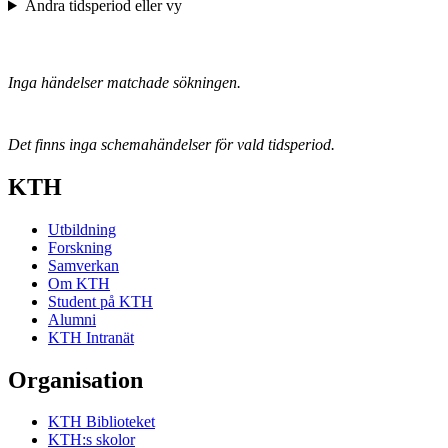
Ändra tidsperiod eller vy
Inga händelser matchade sökningen.
Det finns inga schemahändelser för vald tidsperiod.
KTH
Utbildning
Forskning
Samverkan
Om KTH
Student på KTH
Alumni
KTH Intranät
Organisation
KTH Biblioteket
KTH:s skolor