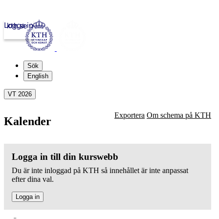
Logga in
kth.se
Sök
English
VT 2026
Exportera
Om schema på KTH
Kalender
Logga in till din kurswebb
Du är inte inloggad på KTH så innehållet är inte anpassat
efter dina val.
Logga in