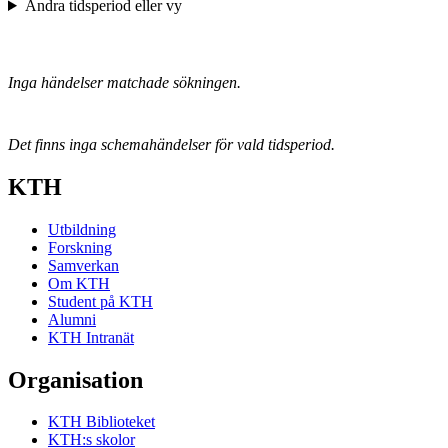
Ändra tidsperiod eller vy
Inga händelser matchade sökningen.
Det finns inga schemahändelser för vald tidsperiod.
KTH
Utbildning
Forskning
Samverkan
Om KTH
Student på KTH
Alumni
KTH Intranät
Organisation
KTH Biblioteket
KTH:s skolor