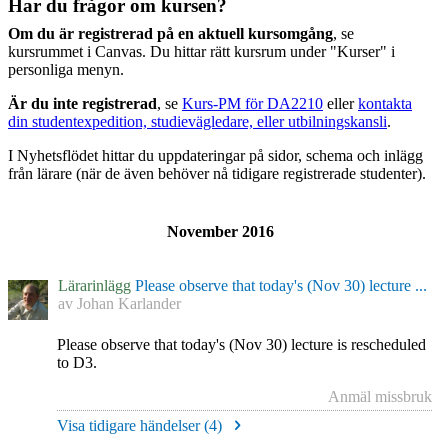
Har du frågor om kursen?
Om du är registrerad på en aktuell kursomgång
, se
kursrummet i Canvas. Du hittar rätt kursrum under "Kurser" i
personliga menyn.
Är du inte registrerad
, se
Kurs-PM för DA2210
eller
kontakta
din studentexpedition, studievägledare, eller utbilningskansli
.
I Nyhetsflödet hittar du uppdateringar på sidor, schema och inlägg
från lärare (när de även behöver nå tidigare registrerade studenter).
November 2016
Lärarinlägg
Please observe that today's (Nov 30) lecture ...
av
Johan Karlander
Please observe that today's (Nov 30) lecture is rescheduled
to D3.
Anmäl missbruk
Visa tidigare händelser (
4
)