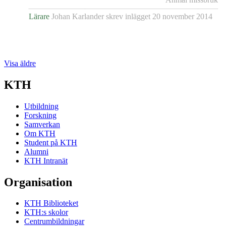
Lärare
Johan Karlander
skrev inlägget
20 november 2014
Visa äldre
KTH
Utbildning
Forskning
Samverkan
Om KTH
Student på KTH
Alumni
KTH Intranät
Organisation
KTH Biblioteket
KTH:s skolor
Centrumbildningar