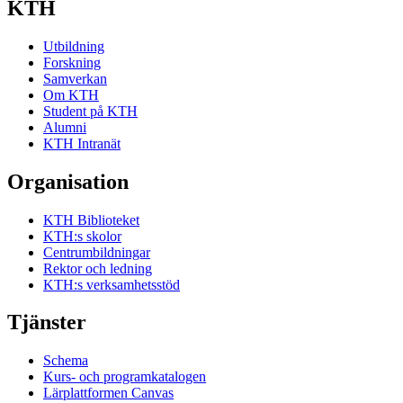
KTH
Utbildning
Forskning
Samverkan
Om KTH
Student på KTH
Alumni
KTH Intranät
Organisation
KTH Biblioteket
KTH:s skolor
Centrumbildningar
Rektor och ledning
KTH:s verksamhetsstöd
Tjänster
Schema
Kurs- och programkatalogen
Lärplattformen Canvas