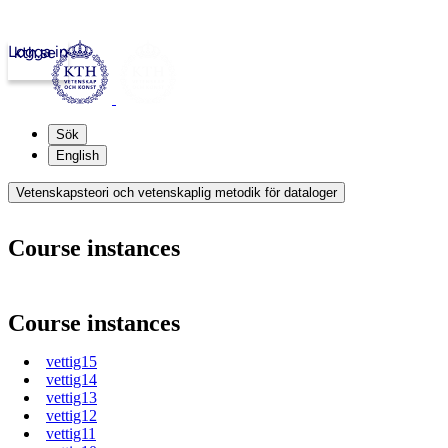
Logga in
kth.se
Sök
English
Vetenskapsteori och vetenskaplig metodik för dataloger
Course instances
Course instances
vettig15
vettig14
vettig13
vettig12
vettig11