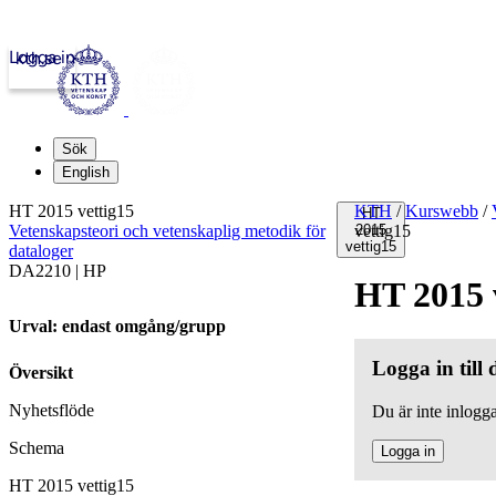
Logga in
kth.se
Sök
English
HT 2015 vettig15
KTH
/
Kurswebb
/
HT
Vetenskapsteori och vetenskaplig metodik för
vettig15
2015
vettig15
dataloger
DA2210 | HP
HT 2015 
Urval: endast omgång/grupp
Logga in till
Översikt
Nyhetsflöde
Du är inte inlogga
Schema
Logga in
HT 2015 vettig15