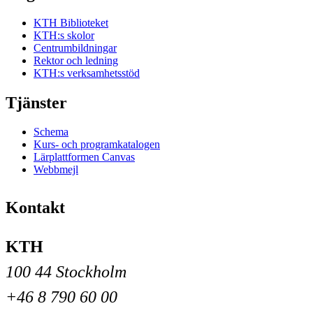
KTH Biblioteket
KTH:s skolor
Centrumbildningar
Rektor och ledning
KTH:s verksamhetsstöd
Tjänster
Schema
Kurs- och programkatalogen
Lärplattformen Canvas
Webbmejl
Kontakt
KTH
100 44 Stockholm
+46 8 790 60 00