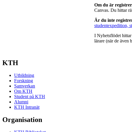
Om du är registre
Canvas. Du hittar r
Är du inte registr
studentexpedition, s
I Nyhetsflödet hitta
lärare (när de även b
KTH
Utbildning
Forskning
Samverkan
Om KTH
Student på KTH
Alumni
KTH Intranät
Organisation