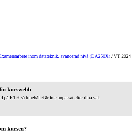
Examensarbete inom datateknik, avancerad nivå (DA250X)
/
VT 2024 
 din kurswebb
d på KTH så innehållet är inte anpassat efter dina val.
om kursen?