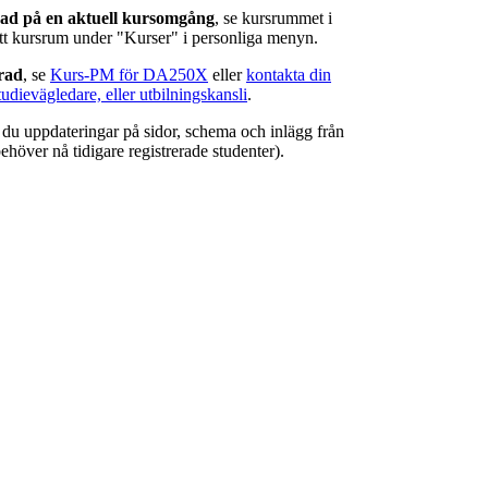
rad på en aktuell kursomgång
, se kursrummet i
ätt kursrum under "Kurser" i personliga menyn.
erad
, se
Kurs-PM för DA250X
eller
kontakta din
tudievägledare, eller utbilningskansli
.
r du uppdateringar på sidor, schema och inlägg från
ehöver nå tidigare registrerade studenter).