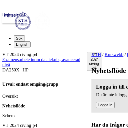
Logga in
kth.se
Sök
English
VT 2024 civing-p4
KTH
/
Kurswebb
/
VT
Examensarbete inom datateknik, avancerad
2024
civing-
nivå
p4
Nyhetsflöde
DA250X | HP
Urval: endast omgång/grupp
Logga in till
Du är inte inlogga
Översikt
Logga in
Nyhetsflöde
Schema
Har du frågor 
VT 2024 civing-p4