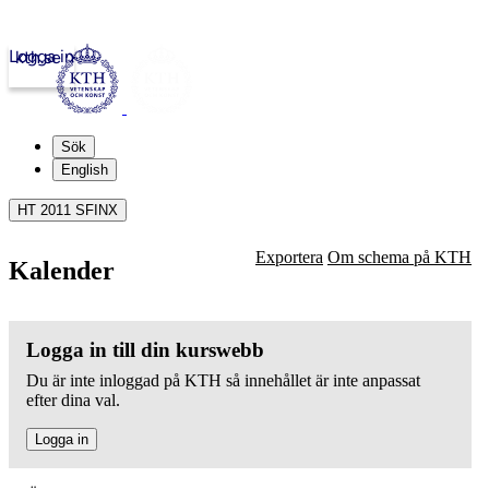
Logga in
kth.se
Sök
English
HT 2011 SFINX
Exportera
Om schema på KTH
Kalender
Logga in till din kurswebb
Du är inte inloggad på KTH så innehållet är inte anpassat
efter dina val.
Logga in