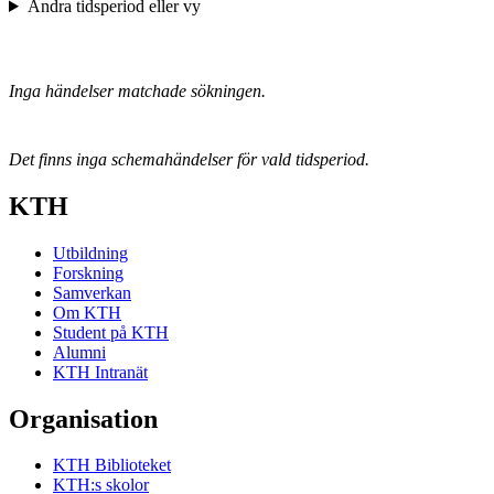
Ändra tidsperiod eller vy
Inga händelser matchade sökningen.
Det finns inga schemahändelser för vald tidsperiod.
KTH
Utbildning
Forskning
Samverkan
Om KTH
Student på KTH
Alumni
KTH Intranät
Organisation
KTH Biblioteket
KTH:s skolor