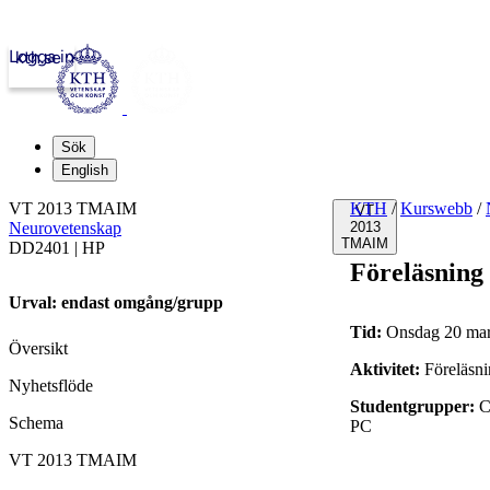
Logga in
kth.se
Sök
English
VT 2013 TMAIM
KTH
/
Kurswebb
/
VT
Neurovetenskap
2013
TMAIM
DD2401 | HP
Föreläsning
Urval: endast omgång/grupp
Tid:
Onsdag 20 mars
Översikt
Aktivitet:
Föreläsn
Nyhetsflöde
Studentgrupper:
C
Schema
PC
VT 2013 TMAIM