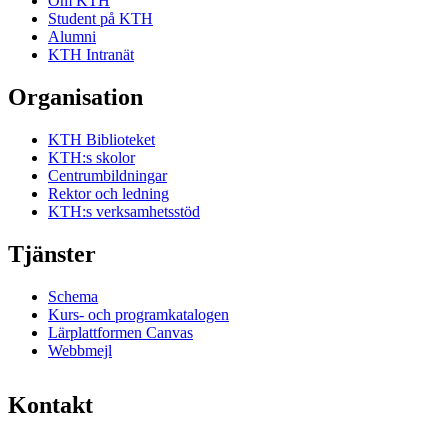
Om KTH
Student på KTH
Alumni
KTH Intranät
Organisation
KTH Biblioteket
KTH:s skolor
Centrumbildningar
Rektor och ledning
KTH:s verksamhetsstöd
Tjänster
Schema
Kurs- och programkatalogen
Lärplattformen Canvas
Webbmejl
Kontakt