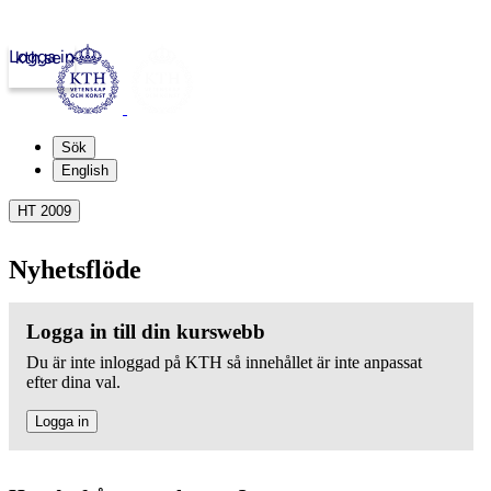
Logga in
kth.se
Sök
English
HT 2009
Nyhetsflöde
Logga in till din kurswebb
Du är inte inloggad på KTH så innehållet är inte anpassat
efter dina val.
Logga in