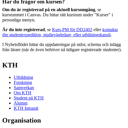
Har du frågor om kursen?
Om du är registrerad på en aktuell kursomgång
, se
kursrummet i Canvas. Du hittar rätt kursrum under "Kurser" i
personliga menyn.
Är du inte registrerad
, se
Kurs-PM för DD2402
eller
kontakta
din studentexpedition, studievägledare, eller utbilningskansli
.
I Nyhetsflödet hittar du uppdateringar på sidor, schema och inlägg
från lärare (när de även behöver nå tidigare registrerade studenter).
KTH
Utbildning
Forskning
Samverkan
Om KTH
Student på KTH
Alumni
KTH Intranät
Organisation