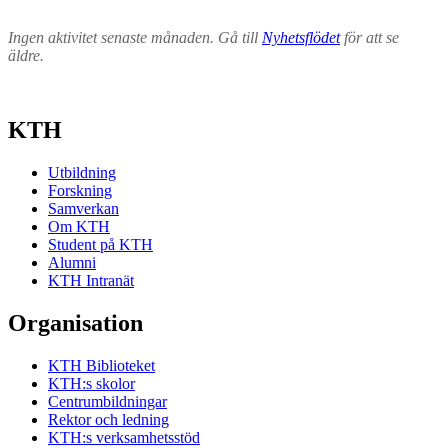
Ingen aktivitet senaste månaden. Gå till
Nyhetsflödet
för att se
äldre.
KTH
Utbildning
Forskning
Samverkan
Om KTH
Student på KTH
Alumni
KTH Intranät
Organisation
KTH Biblioteket
KTH:s skolor
Centrumbildningar
Rektor och ledning
KTH:s verksamhetsstöd