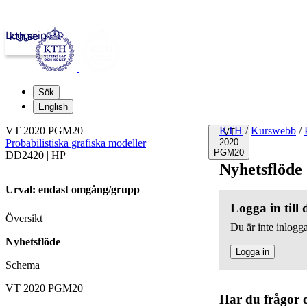
Logga in
kth.se
Sök
English
VT 2020 PGM20
KTH
/
Kurswebb
/
VT
Probabilistiska grafiska modeller
2020
PGM20
DD2420 | HP
Nyhetsflöde
Urval: endast omgång/grupp
Logga in till
Översikt
Du är inte inlogga
Nyhetsflöde
Logga in
Schema
VT 2020 PGM20
Har du frågor 