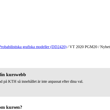
Probabilistiska grafiska modeller (DD2420)
/
VT 2020 PGM20
/
Nyhet
 din kurswebb
d på KTH så innehållet är inte anpassat efter dina val.
om kursen?