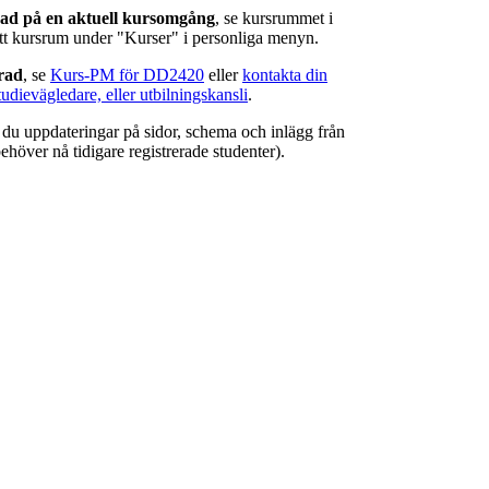
rad på en aktuell kursomgång
, se kursrummet i
ätt kursrum under "Kurser" i personliga menyn.
erad
, se
Kurs-PM för DD2420
eller
kontakta din
tudievägledare, eller utbilningskansli
.
r du uppdateringar på sidor, schema och inlägg från
ehöver nå tidigare registrerade studenter).