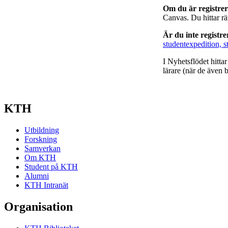
Om du är registre
Canvas. Du hittar r
Är du inte registr
studentexpedition, s
I Nyhetsflödet hitta
lärare (när de även b
KTH
Utbildning
Forskning
Samverkan
Om KTH
Student på KTH
Alumni
KTH Intranät
Organisation