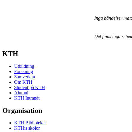
Inga händelser mat
Det finns inga sche
KTH
Utbildning
Forskning
Samverkan
Om KTH
Student på KTH
Alumni
KTH Intranät
Organisation
KTH Biblioteket
KTH:s skolor