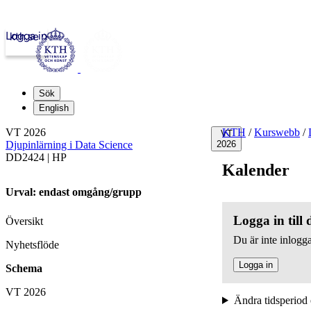
Logga in
kth.se
Sök
English
VT 2026
KTH
/
Kurswebb
/
VT
Djupinlärning i Data Science
2026
DD2424 | HP
Kalender
Urval: endast omgång/grupp
Logga in till
Översikt
Du är inte inlogga
Nyhetsflöde
Logga in
Schema
VT 2026
Ändra tidsperiod 