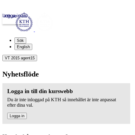
Logga in
kth.se
Sök
English
VT 2015 agent15
Nyhetsflöde
Logga in till din kurswebb
Du är inte inloggad på KTH så innehållet är inte anpassat
efter dina val.
Logga in