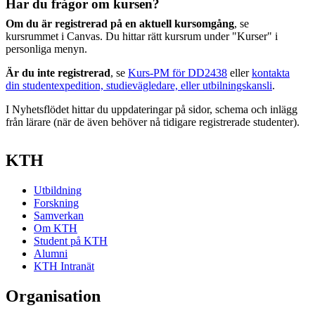
Har du frågor om kursen?
Om du är registrerad på en aktuell kursomgång
, se
kursrummet i Canvas. Du hittar rätt kursrum under "Kurser" i
personliga menyn.
Är du inte registrerad
, se
Kurs-PM för DD2438
eller
kontakta
din studentexpedition, studievägledare, eller utbilningskansli
.
I Nyhetsflödet hittar du uppdateringar på sidor, schema och inlägg
från lärare (när de även behöver nå tidigare registrerade studenter).
KTH
Utbildning
Forskning
Samverkan
Om KTH
Student på KTH
Alumni
KTH Intranät
Organisation