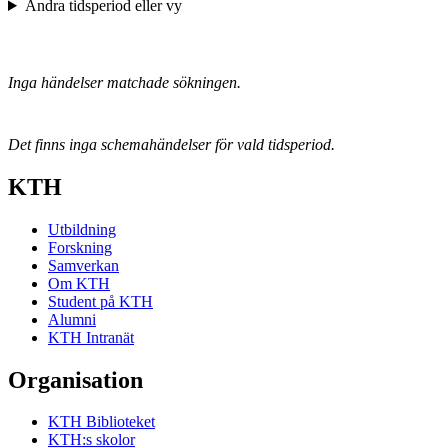
Ändra tidsperiod eller vy
Inga händelser matchade sökningen.
Det finns inga schemahändelser för vald tidsperiod.
KTH
Utbildning
Forskning
Samverkan
Om KTH
Student på KTH
Alumni
KTH Intranät
Organisation
KTH Biblioteket
KTH:s skolor