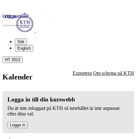
Logga in
kth.se
Sök
English
HT 2013
Exportera
Om schema på KTH
Kalender
Logga in till din kurswebb
Du är inte inloggad på KTH så innehållet är inte anpassat
efter dina val.
Logga in