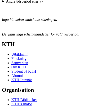
Ändra tidsperiod eller vy
Inga händelser matchade sökningen.
Det finns inga schemahändelser för vald tidsperiod.
KTH
Utbildning
Forskning
Samverkan
Om KTH
Student på KTH
Alumni
KTH Intranät
Organisation
KTH Biblioteket
KTH:s skolor