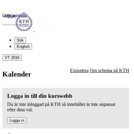
Logga in
kth.se
Sök
English
VT 2016
Exportera
Om schema på KTH
Kalender
Logga in till din kurswebb
Du är inte inloggad på KTH så innehållet är inte anpassat
efter dina val.
Logga in