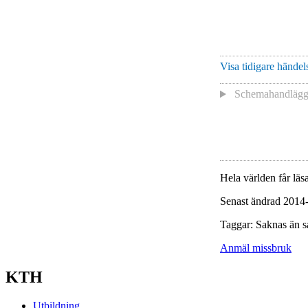
Visa tidigare händels
Schemahandlägga
Hela världen får läsa
Senast ändrad 2014
Taggar: Saknas än s
Anmäl missbruk
KTH
Utbildning