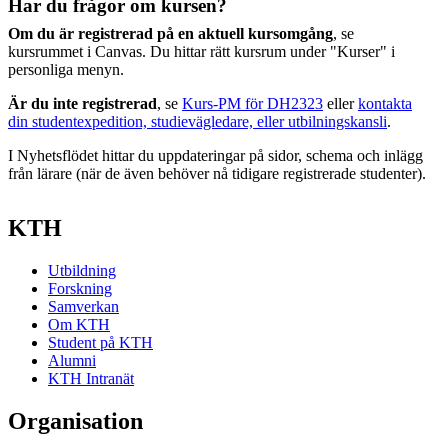
Har du frågor om kursen?
Om du är registrerad på en aktuell kursomgång
, se
kursrummet i Canvas. Du hittar rätt kursrum under "Kurser" i
personliga menyn.
Är du inte registrerad
, se
Kurs-PM för DH2323
eller
kontakta
din studentexpedition, studievägledare, eller utbilningskansli
.
I Nyhetsflödet hittar du uppdateringar på sidor, schema och inlägg
från lärare (när de även behöver nå tidigare registrerade studenter).
KTH
Utbildning
Forskning
Samverkan
Om KTH
Student på KTH
Alumni
KTH Intranät
Organisation