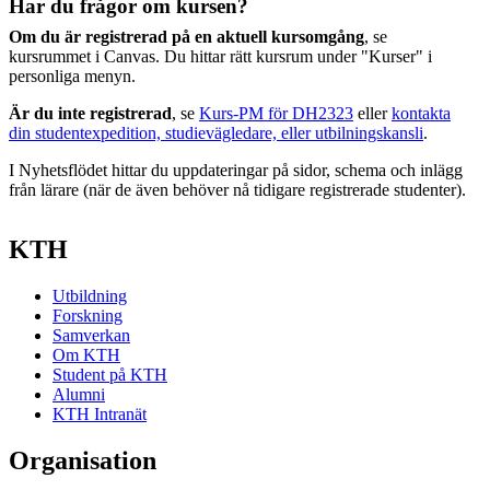
Har du frågor om kursen?
Om du är registrerad på en aktuell kursomgång
, se
kursrummet i Canvas. Du hittar rätt kursrum under "Kurser" i
personliga menyn.
Är du inte registrerad
, se
Kurs-PM för DH2323
eller
kontakta
din studentexpedition, studievägledare, eller utbilningskansli
.
I Nyhetsflödet hittar du uppdateringar på sidor, schema och inlägg
från lärare (när de även behöver nå tidigare registrerade studenter).
KTH
Utbildning
Forskning
Samverkan
Om KTH
Student på KTH
Alumni
KTH Intranät
Organisation