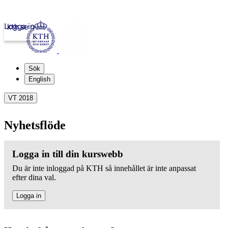
Logga in
kth.se
Sök
English
VT 2018
Nyhetsflöde
Logga in till din kurswebb
Du är inte inloggad på KTH så innehållet är inte anpassat
efter dina val.
Logga in