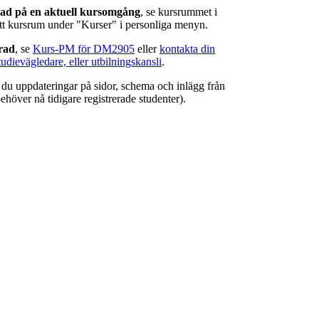
rad på en aktuell kursomgång
, se kursrummet i
ätt kursrum under "Kurser" i personliga menyn.
erad
, se
Kurs-PM för DM2905
eller
kontakta din
tudievägledare, eller utbilningskansli
.
r du uppdateringar på sidor, schema och inlägg från
ehöver nå tidigare registrerade studenter).