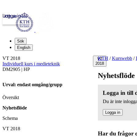
Logga in
kth.se
Sök
English
VT 2018
KTH
/
Kurswebb
/
VT
Individuell kurs i medieteknik
2018
DM2905 | HP
Nyhetsflöde
Urval: endast omgång/grupp
Logga in till
Översikt
Du är inte inlogga
Nyhetsflöde
Logga in
Schema
VT 2018
Har du frågor 