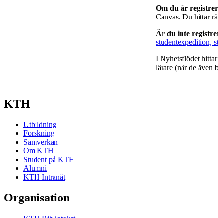
Om du är registre
Canvas. Du hittar r
Är du inte registr
studentexpedition, s
I Nyhetsflödet hitta
lärare (när de även b
KTH
Utbildning
Forskning
Samverkan
Om KTH
Student på KTH
Alumni
KTH Intranät
Organisation