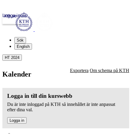
Logga in
kth.se
Sök
English
HT 2024
Exportera
Om schema på KTH
Kalender
Logga in till din kurswebb
Du är inte inloggad på KTH så innehållet är inte anpassat
efter dina val.
Logga in