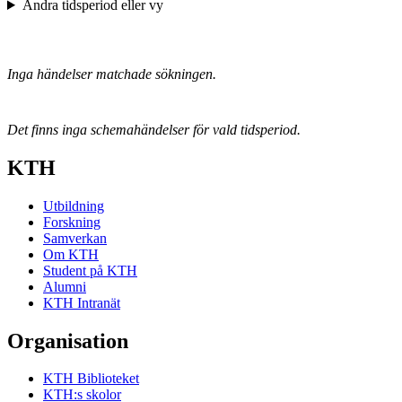
Ändra tidsperiod eller vy
Inga händelser matchade sökningen.
Det finns inga schemahändelser för vald tidsperiod.
KTH
Utbildning
Forskning
Samverkan
Om KTH
Student på KTH
Alumni
KTH Intranät
Organisation
KTH Biblioteket
KTH:s skolor