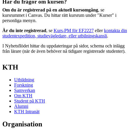
Har du frågor om kursen?
Om du är registrerad på en aktuell kursomgång
, se
kursrummet i Canvas. Du hittar rätt kursrum under "Kurser" i
personliga menyn.
Är du inte registrerad
, se
Kurs-PM för EF2227
eller
kontakta din
studentexpedition, studievägledare, eller utbilningskansli
.
I Nyhetsflödet hittar du uppdateringar på sidor, schema och inlägg
från lärare (när de även behöver nå tidigare registrerade studenter).
KTH
Utbildning
Forskning
Samverkan
Om KTH
Student på KTH
Alumni
KTH Intranät
Organisation