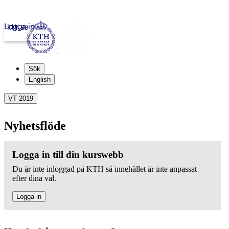
Logga in
kth.se
Sök
English
VT 2019
Nyhetsflöde
Logga in till din kurswebb
Du är inte inloggad på KTH så innehållet är inte anpassat
efter dina val.
Logga in