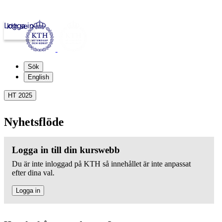
Logga in
kth.se
Sök
English
HT 2025
Nyhetsflöde
Logga in till din kurswebb
Du är inte inloggad på KTH så innehållet är inte anpassat
efter dina val.
Logga in