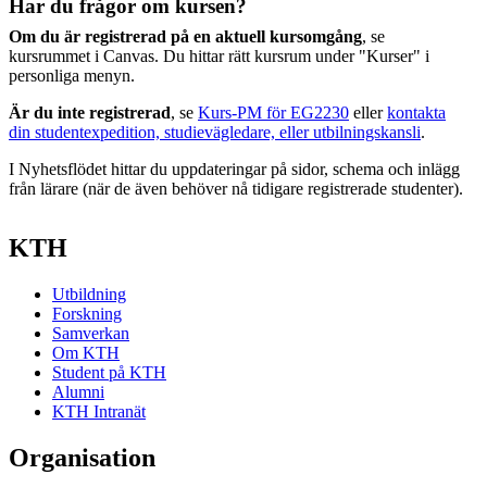
Har du frågor om kursen?
Om du är registrerad på en aktuell kursomgång
, se
kursrummet i Canvas. Du hittar rätt kursrum under "Kurser" i
personliga menyn.
Är du inte registrerad
, se
Kurs-PM för EG2230
eller
kontakta
din studentexpedition, studievägledare, eller utbilningskansli
.
I Nyhetsflödet hittar du uppdateringar på sidor, schema och inlägg
från lärare (när de även behöver nå tidigare registrerade studenter).
KTH
Utbildning
Forskning
Samverkan
Om KTH
Student på KTH
Alumni
KTH Intranät
Organisation