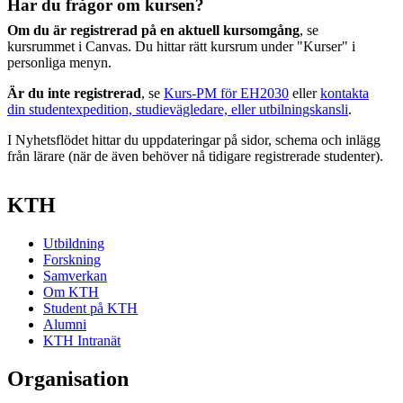
Har du frågor om kursen?
Om du är registrerad på en aktuell kursomgång
, se
kursrummet i Canvas. Du hittar rätt kursrum under "Kurser" i
personliga menyn.
Är du inte registrerad
, se
Kurs-PM för EH2030
eller
kontakta
din studentexpedition, studievägledare, eller utbilningskansli
.
I Nyhetsflödet hittar du uppdateringar på sidor, schema och inlägg
från lärare (när de även behöver nå tidigare registrerade studenter).
KTH
Utbildning
Forskning
Samverkan
Om KTH
Student på KTH
Alumni
KTH Intranät
Organisation