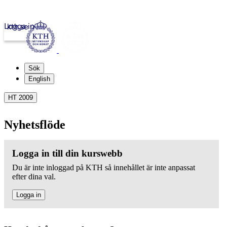
Logga in
kth.se
Sök
English
HT 2009
Nyhetsflöde
Logga in till din kurswebb
Du är inte inloggad på KTH så innehållet är inte anpassat
efter dina val.
Logga in