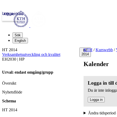
Logga in
kth.se
Sök
English
HT 2014
KTH
/
Kurswebb
/
HT
Verksamhetsutveckling och kvalitet
2014
EH2030 | HP
Kalender
Urval: endast omgång/grupp
Logga in till
Översikt
Du är inte inlogga
Nyhetsflöde
Logga in
Schema
HT 2014
Ändra tidsperiod 