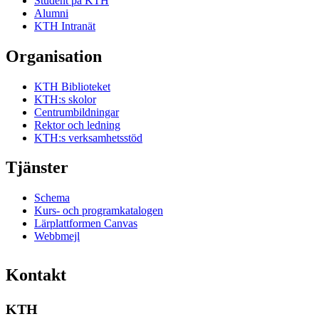
Student på KTH
Alumni
KTH Intranät
Organisation
KTH Biblioteket
KTH:s skolor
Centrumbildningar
Rektor och ledning
KTH:s verksamhetsstöd
Tjänster
Schema
Kurs- och programkatalogen
Lärplattformen Canvas
Webbmejl
Kontakt
KTH