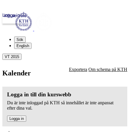
Logga in
kth.se
Sök
English
VT 2015
Exportera
Om schema på KTH
Kalender
Logga in till din kurswebb
Du är inte inloggad på KTH så innehållet är inte anpassat
efter dina val.
Logga in