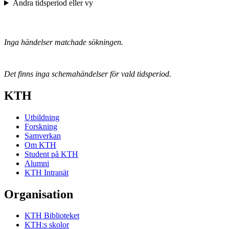
Ändra tidsperiod eller vy
Inga händelser matchade sökningen.
Det finns inga schemahändelser för vald tidsperiod.
KTH
Utbildning
Forskning
Samverkan
Om KTH
Student på KTH
Alumni
KTH Intranät
Organisation
KTH Biblioteket
KTH:s skolor