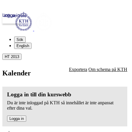
Logga in
kth.se
Sök
English
HT 2013
Exportera
Om schema på KTH
Kalender
Logga in till din kurswebb
Du är inte inloggad på KTH så innehållet är inte anpassat
efter dina val.
Logga in