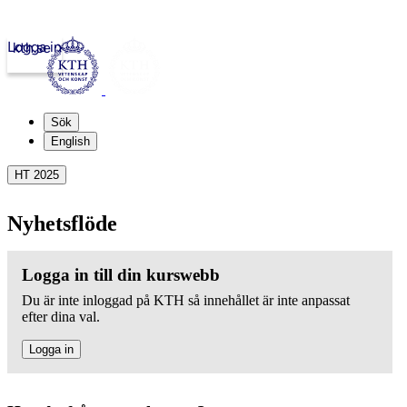
Logga in
kth.se
Sök
English
HT 2025
Nyhetsflöde
Logga in till din kurswebb
Du är inte inloggad på KTH så innehållet är inte anpassat
efter dina val.
Logga in