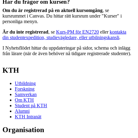
Har du frågor om kursen?
Om du är registrerad på en aktuell kursomgång
, se
kursrummet i Canvas. Du hittar rätt kursrum under "Kurser" i
personliga menyn.
Är du inte registrerad
, se
Kurs-PM för EN2720
eller
kontakta
din studentexpedition, studievägledare, eller utbilningskansli
.
I Nyhetsflödet hittar du uppdateringar på sidor, schema och inlägg
från lärare (när de även behöver nå tidigare registrerade studenter).
KTH
Utbildning
Forskning
Samverkan
Om KTH
Student på KTH
Alumni
KTH Intranät
Organisation