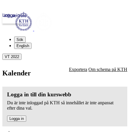
Logga in
kth.se
Sök
English
VT 2022
Exportera
Om schema på KTH
Kalender
Logga in till din kurswebb
Du är inte inloggad på KTH så innehållet är inte anpassat
efter dina val.
Logga in