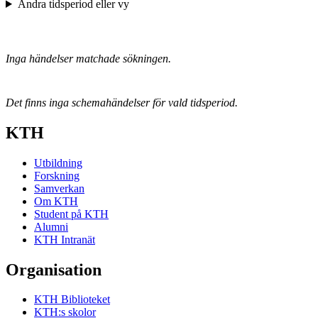
Ändra tidsperiod eller vy
Inga händelser matchade sökningen.
Det finns inga schemahändelser för vald tidsperiod.
KTH
Utbildning
Forskning
Samverkan
Om KTH
Student på KTH
Alumni
KTH Intranät
Organisation
KTH Biblioteket
KTH:s skolor