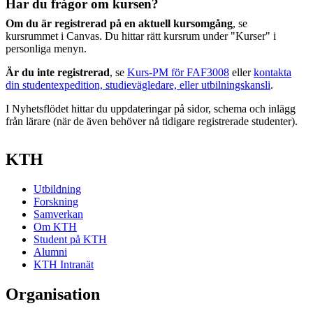
Har du frågor om kursen?
Om du är registrerad på en aktuell kursomgång
, se
kursrummet i Canvas. Du hittar rätt kursrum under "Kurser" i
personliga menyn.
Är du inte registrerad
, se
Kurs-PM för FAF3008
eller
kontakta
din studentexpedition, studievägledare, eller utbilningskansli
.
I Nyhetsflödet hittar du uppdateringar på sidor, schema och inlägg
från lärare (när de även behöver nå tidigare registrerade studenter).
KTH
Utbildning
Forskning
Samverkan
Om KTH
Student på KTH
Alumni
KTH Intranät
Organisation