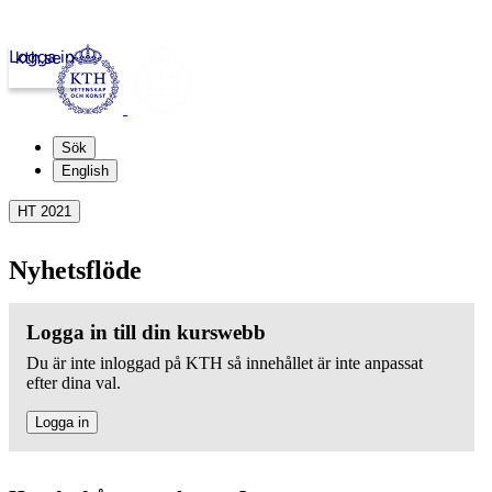
Logga in
kth.se
Sök
English
HT 2021
Nyhetsflöde
Logga in till din kurswebb
Du är inte inloggad på KTH så innehållet är inte anpassat
efter dina val.
Logga in