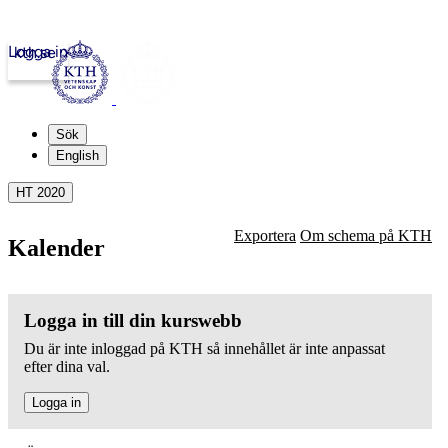
Logga in
kth.se
Sök
English
HT 2020
Exportera
Om schema på KTH
Kalender
Logga in till din kurswebb
Du är inte inloggad på KTH så innehållet är inte anpassat
efter dina val.
Logga in