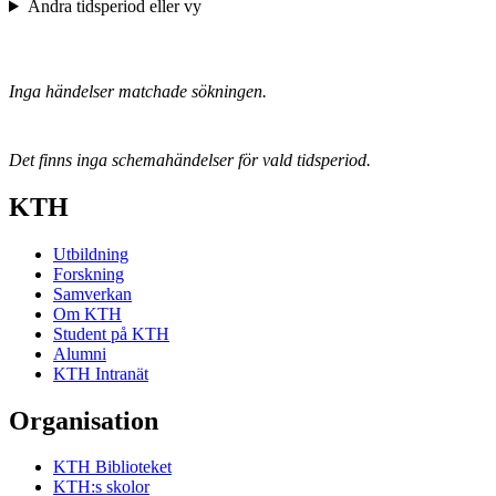
Ändra tidsperiod eller vy
Inga händelser matchade sökningen.
Det finns inga schemahändelser för vald tidsperiod.
KTH
Utbildning
Forskning
Samverkan
Om KTH
Student på KTH
Alumni
KTH Intranät
Organisation
KTH Biblioteket
KTH:s skolor