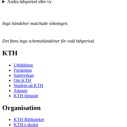
Ändra tidsperiod eller vy
Inga händelser matchade sökningen.
Det finns inga schemahändelser för vald tidsperiod.
KTH
Utbildning
Forskning
Samverkan
Om KTH
Student på KTH
Alumni
KTH Intranät
Organisation
KTH Biblioteket
KTH:s skolor