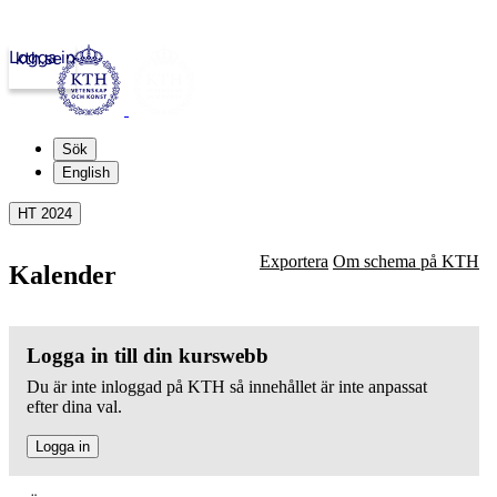
Logga in
kth.se
Sök
English
HT 2024
Exportera
Om schema på KTH
Kalender
Logga in till din kurswebb
Du är inte inloggad på KTH så innehållet är inte anpassat
efter dina val.
Logga in